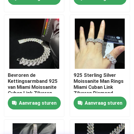
plaatsen
Fabrieksreis
Kwaliteitscontrole
Contacteer ons
Nieuws
Bevroren de
925 Sterling Silver
Kettingsarmband 925
Moissanite Man Rings
van Miami Moissanite
Miami Cuban Link
Gevallen
Cuban Link Zilveren
Zilveren Diamond
Vvs voor
Jewelry
Aanvraag sturen
Aanvraag sturen
Juwelenbedrijf
Verzoek om een Citaat
Moissanite Diamond Watch