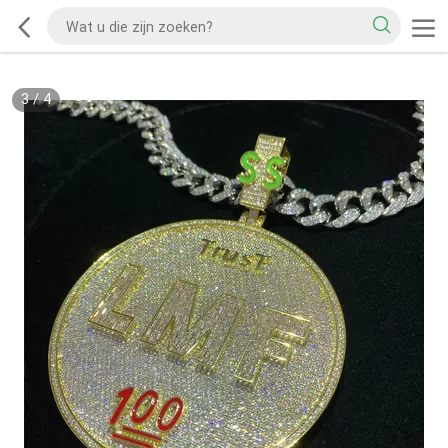
3
/
4