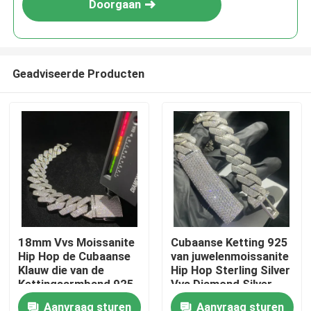
Doorgaan
Geadviseerde Producten
Huis
18mm Vvs Moissanite
Cubaanse Ketting 925
Hip Hop de Cubaanse
van juwelenmoissanite
Producten
Klauw die van de
Hip Hop Sterling Silver
Kettingsarmband 925
Vvs Diamond Silver
Sterling Silver
20mm Mensen
Aanvraag sturen
Aanvraag sturen
Ongeveer ons