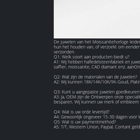
De juwelen van het Moissanitehorloge leide
hun het houden van, of verzoekt om eender 
verzonden.
Q1: Welk soort aan producten biedt u?
A1: Wij hebben halfedelsteenfabriek en juwel
saffier, moissanite, CAD diamant enz. aanOn
Q2: Wat zijn de materialen van de juwelen?
A2: Wij kunnen 18K/14K/10K/9K-Goud, Platin
Q3: Kunt u aangepaste juwelen goedkeuren
A3: Ja, OEM zijn de Ontwerpen onze speciali
besparen. Wij kunnen uw merk of embleem ze
Q4: Wat is uw orde levertijd?
A4: Gewoonlijk ongeveer 15-30 dagen voor le
Q5: Wat is uw paymentmethod?
A5: T/T, Western Union, Paypal, Contant geld,