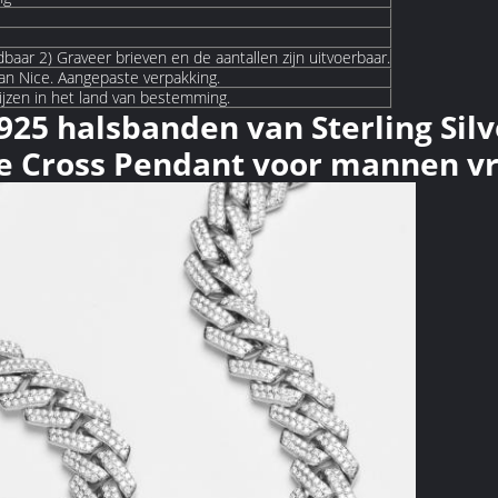
aar 2) Graveer brieven en de aantallen zijn uitvoerbaar.
 van Nice. Aangepaste verpakking.
ijzen in het land van bestemming.
25 halsbanden van Sterling Silv
e Cross Pendant voor mannen 