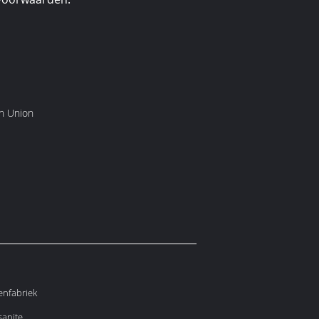
rn Union
enfabriek
sanite