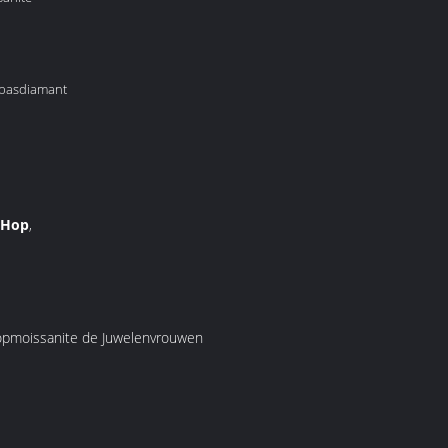
 pasdiamant
 Hop
,
hopmoissanite de Juwelenvrouwen