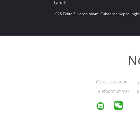
Label:
925 Echte Zilveren Miami Cubaanse Koppelingke
N
Contactpersoon:
lily
Telefoonnummer:
+8