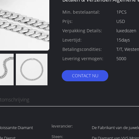
Min. bestelaantal:
1PCS
Prijs:
USD
Verpakking Details:
luxedozen
Levertijd:
15days
Betalingscondities:
T/T, Weste
Levering vermogen:
5000
CONTACT NU
tomschrijving
leverancier:
 Moissanite Diamant
De Fabrikant van de juwel
Steen:
e Dienst
De Diamant van VVS Mois