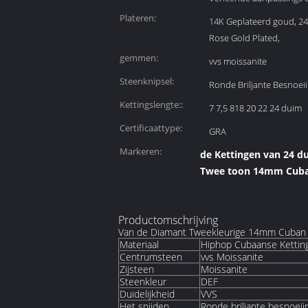
Plateren:
14K Geplateerd goud, 2
Rose Gold Plated,
gemmen:
vvs moissanite
Steenknipsel:
Ronde Briljante Besnoei
Kettingslengte::
7 7,5 818 20 22 24 duim
Certificaattype:
GRA
Markeren:
de Kettingen van 24 d
Twee toon 14mm Cuba
Productomschrijving
Van de Diamant Tweekleurige 14mm Cuban L
Materiaal
Hiphop Cubaanse Kettin
Centrumsteen
vvs Moissanite
Zijsteen
Moissanite
Steenkleur
DEF
Duidelijkheid
VVS
Het snijden
Ronde briljante besnoeii