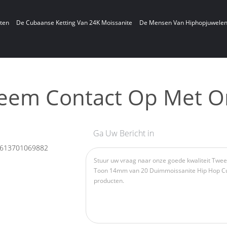
ten
De Cubaanse Ketting Van 24K Moissanite
De Mensen Van Hiphopjuwele
eem Contact Op Met O
Ga Uw Bericht in
613701069882