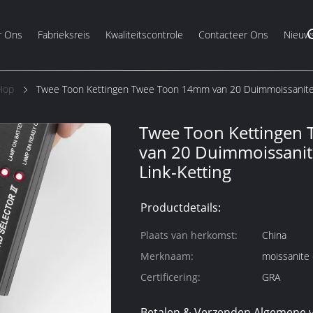
r Ons
Fabrieksreis
Kwaliteitscontrole
Contacteer Ons
Nieuw
Hop
Twee Toon Kettingen Twee Toon 14mm van 20 Duimmoissanite 
Twee Toon Kettingen
van 20 Duimmoissani
Link-Ketting
Productdetails:
Plaats van herkomst:
China
Merknaam:
moissanite 
Certificering:
GRA
Betalen & Verzenden Algemene 