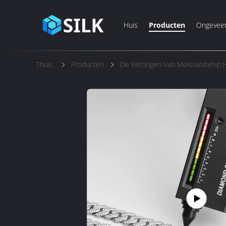
Huis
Producten
Ongevee
Thuis
Producten
De Kettingen Van Moissanitehip 