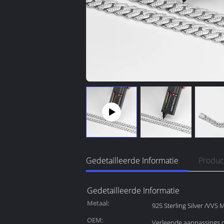
Gedetailleerde Informatie
Produc
Gedetailleerde Informatie
Metaal:
925 Sterling Silver /VVS
OEM:
Verleende aanpassings d