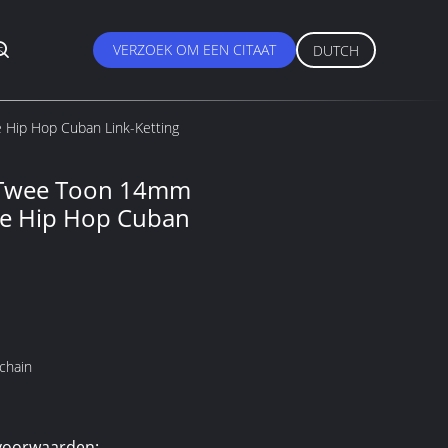
s
VERZOEK OM EEN CITAAT
DUTCH
Hip Hop Cuban Link-Ketting
 Twee Toon 14mm
te Hip Hop Cuban
chain
voorwaarden: