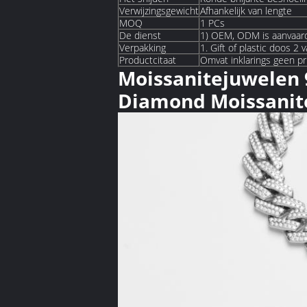
Verwijzingsgewicht
Afhankelijk van lengte
MOQ
1 PCs
De dienst
1) OEM, ODM is aanvaardb
Verpakking
1. Gift of plastic doos 2
Productcitaat
Omvat inklarings geen pr
Moissanitejuwelen 9
Diamond Moissanit