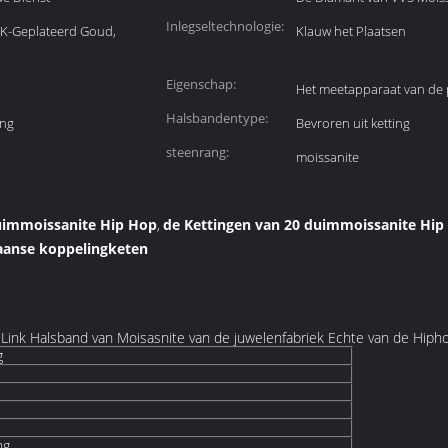
Inlegseltechnologie:
4K-Geplateerd Goud,
Klauw het Plaatsen
Eigenschap:
Het meetapparaat van de
Halsbandentype:
ing
Bevroren uit ketting
steenrang:
moissanite
uimmoissanite Hip Hop
de Kettingen van 20 duimmoissanite Hip
,
anse koppelingketen
ink Halsband van Moisasnite van de juwelenfabriek Echte van de Hip
g
ng