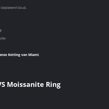
K-Geplateerd Goud,
g
otte
anse Ketting van Miami
,
S Moissanite Ring