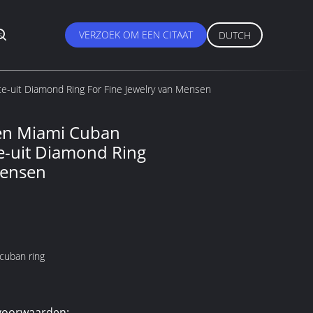
s
VERZOEK OM EEN CITAAT
DUTCH
te-uit Diamond Ring For Fine Jewelry van Mensen
ren Miami Cuban
te-uit Diamond Ring
Mensen
cuban ring
voorwaarden: