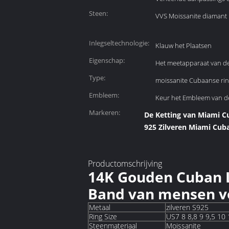
Steen:
VVS Moissanite diamant
Inlegseltechnologie:
Klauw het Plaatsen
Eigenschap:
Het meetapparaat van d
Type:
moissanite Cubaanse ri
Embleem:
Keur het Embleem van d
Markeren:
De Ketting van Miami 
925 Zilveren Miami Cub
Productomschrijving
14K Gouden Cuban L
Band van mensen v
Metaal
zilveren S925
Ring Size
US7 8 8,8 9 9,5 10 
Steenmateriaal
Moissanite