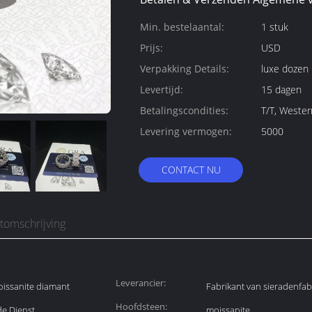
Min. bestelaantal:
1 stuk
Prijs:
USD
Verpakking Details:
luxe dozen
Levertijd:
15 dagen
Betalingscondities:
T/T, Weste
Levering vermogen:
5000
CONTACT NU
tomschrijving
Leverancier:
Moissanite diamant
Fabrikant van sieradenfab
Hoofdsteen:
e Dienst
moissanite