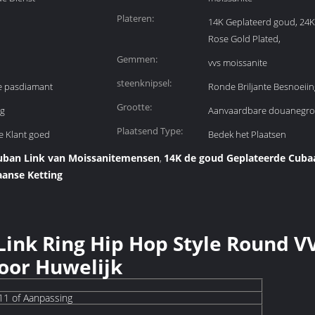
Plateren:
14K Geplateerd goud, 24
Rose Gold Plated,
Gemmen:
vvs moissanite
steenknipsel:
e pasdiamant
Ronde Briljante Besnoeiin
Grootte:
ng
Aanvaardbare douanegro
Plaatsend Type:
e Klant goed
Bedek het Plaatsen
Cuban Link van Moissanitemensen
14K de goud Geplateerde Cuba
,
aanse Ketting
ink Ring Hip Hop Style Round VV
oor Huwelijk
11 of Aanpassing