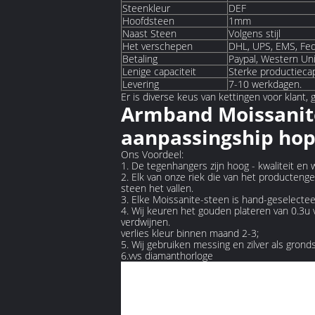
Steenkleur
DEF
Hoofdsteen
1mm
Naast Steen
Volgens stijl
Het verschepen
DHL, UPS, EMS, Fed
Betaling
Paypal, Western Uni
Lenige capaciteit
Sterke productiecap
Levering
7-10 werkdagen.
Er is diverse keus van kettingen voor klant,
Armband Moissanit
aanpassingship hop
Ons Voordeel:
1. De tegenhangers zijn hoog - kwaliteit en
2. Elk van onze riek die van het productenge
steen het vallen.
3. Elke Moissanite-steen is hand-geselectee
4. Wij keuren het gouden plateren van 0.3u 
verdwijnen.
verlies kleur binnen maand 2-3;
5. Wij gebruiken messing en zilver als grond
6.vvs diamanthorloge