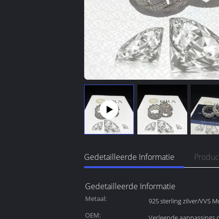
Gedetailleerde Informatie
Produc
Gedetailleerde Informatie
Metaal:
925 sterling zilver/VVS 
OEM:
Verleende aanpassings d