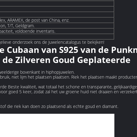
ex, ARAMEX, de post van China, enz.
on, T/T, Geldgram.
aciteit, voldoende inventaris.
 gelieve onderzoek ons de Juwelencatalogus te bekijken!
e Cubaan van S925 van de Punk
 de Zilveren Goud Geplateerde
 weelderige bovenkant in hiphopjuwelen.
bruik, niet lijm het plaatsen plaatsen. Riek het plaatsen maakt product
rde Beste kwaliteit, wat totaal het schone en transparante, gelijkaardig
voor goed 5 keer, zodat zal het uw groene huid niet draaien en verzeker
stof die riek kan doen zo plaatsend als echte goud en diamant.