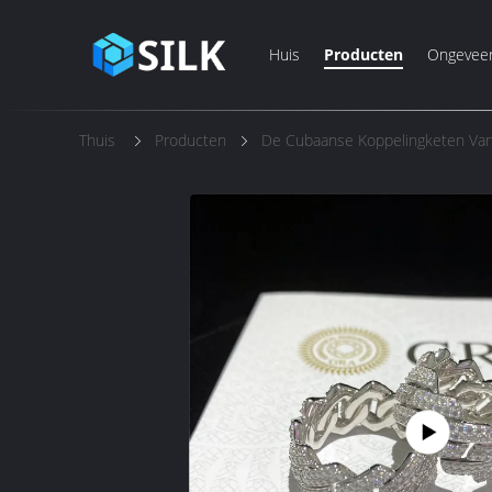
Huis
Producten
Ongevee
Thuis
Producten
De Cubaanse Koppelingketen Va