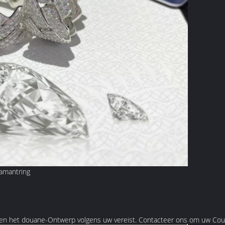
iamantring
en het douane-Ontwerp volgens uw vereist. Contacteer ons om uw Cou