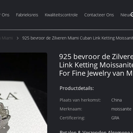
r Ons
Fabrieksreis
Kwaliteitscontrole
Contacteer Ons
Nieuw
n Miami
925 bevroor de Zilveren Miami Cuban Link Ketting Moissani
925 bevroor de Zilve
Link Ketting Moissani
For Fine Jewelry van 
Productdetails:
Plaats van herkomst:
China
Merknaam:
moissanite 
Certificering:
GRA
Betalen & Verzenden Algemene 