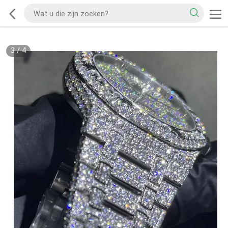
3
/
4