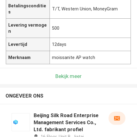
Betalingsconditie
T/T, Western Union, MoneyGram
s
Levering vermoge
500
n
Levertijd
12days
Merknaam
moissanite AP watch
Bekijk meer
ONGEVEER ONS
Beijing Silk Road Enterprise
Management Services Co.,
Ltd. fabrikant profiel
16 Floor, Unit B, Jiatai