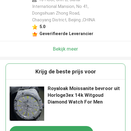
International Mansion, No 41,
Dongsihuan Zhong Road,
Chaoyang District, Beijing ,CHINA
Laat een bericht achter
5.0
We bellen je snel terug!
Geverifieerde Leverancier
Bekijk meer
Krijg de beste prijs voor
Royaloak Moissanite bevroor uit
Horloge3ex 14k Witgoud
Diamond Watch For Men
VERZENDEN