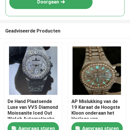
Doorgaan
Geadviseerde Producten
Huis
De Hand Plaatsende
AP Mislukking van de
Luxe van VVS Diamond
19 Karaat de Hoogste
Producten
Moissanite Iced Out
Kloon onderaan het
Watch Automatische
Horloge van
Mechanisch voor
Horlogesbling VVS
Aanvraag sturen
Aanvraag sturen
Ongeveer ons