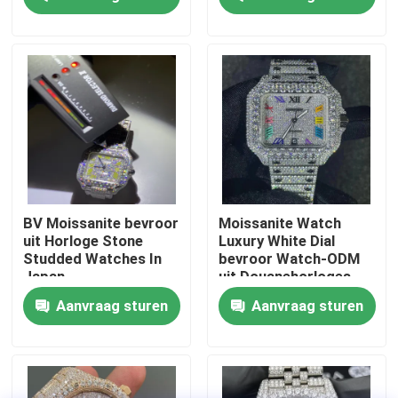
Mensen
Moissanite
Fabrieksreis
Kwaliteitscontrole
Contacteer ons
Nieuws
BV Moissanite bevroor
Moissanite Watch
uit Horloge Stone
Luxury White Dial
Studded Watches In
bevroor Watch-ODM
Gevallen
Japan
uit Douanehorloges
voor Mensen
Aanvraag sturen
Aanvraag sturen
Verzoek om een Citaat
Moissanite Diamond Watch