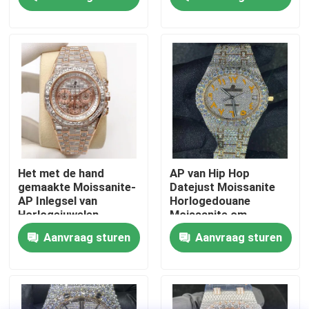
Iced Out Luxury Watch
de Zwitserse
Fabrieksreis
Kwaliteitscontrole
Contacteer ons
Nieuws
Het met de hand
AP van Hip Hop
gemaakte Moissanite-
Datejust Moissanite
AP Inlegsel van
Horlogedouane
Gevallen
Horlogejuwelen
Moissanite om
bevroor Moissanite-
Briljante Besnoeiing
Aanvraag sturen
Aanvraag sturen
uit Roestvrij staal
Verzoek om een Citaat
Moissanite Diamond Watch