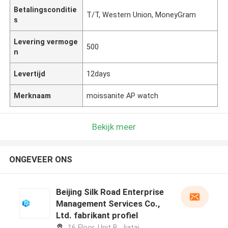
Betalingsconditie
T/T, Western Union, MoneyGram
s
Levering vermoge
500
n
Levertijd
12days
Merknaam
moissanite AP watch
Bekijk meer
ONGEVEER ONS
Beijing Silk Road Enterprise
Management Services Co.,
Ltd. fabrikant profiel
16 Floor, Unit B, Jiatai