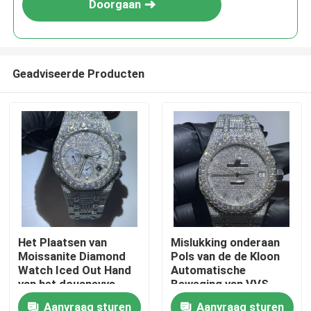
Doorgaan
Geadviseerde Producten
Huis
Het Plaatsen van
Mislukking onderaan
Moissanite Diamond
Pols van de de Kloon
Producten
Watch Iced Out Hand
Automatische
van het douanevvs
Beweging van VVS
Laboratorium Vatting
Moissanite Diamond
Aanvraag sturen
Aanvraag sturen
Ongeveer ons