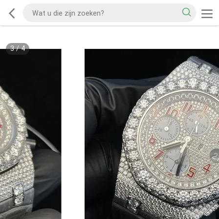
3
/
4