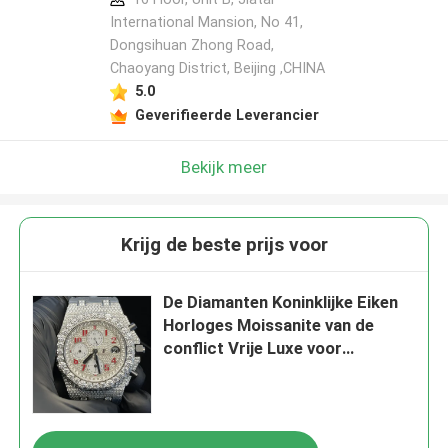
International Mansion, No 41,
Dongsihuan Zhong Road,
Chaoyang District, Beijing ,CHINA
Laat een bericht achter
5.0
We bellen je snel terug!
Geverifieerde Leverancier
Bekijk meer
Krijg de beste prijs voor
De Diamanten Koninklijke Eiken
Horloges Moissanite van de
conflict Vrije Luxe voor
Vriendschappelijke Zak
VERZENDEN