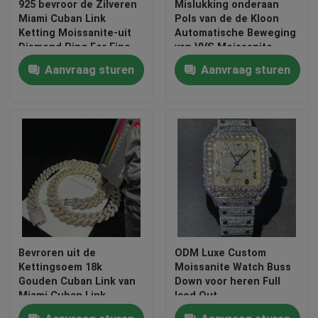
925 bevroor de Zilveren
Mislukking onderaan
Miami Cuban Link
Pols van de de Kloon
Ketting Moissanite-uit
Automatische Beweging
Fabrieksreis
Diamond Ring For Fine
van VVS Moissanite
Jewelry van Mensen
Diamond Iced Out Luxury
Aanvraag sturen
Aanvraag sturen
Watch de Zwitserse
Kwaliteitscontrole
Contacteer ons
Nieuws
Gevallen
Bevroren uit de
ODM Luxe Custom
Verzoek om een Citaat
Kettingsoem 18k
Moissanite Watch Buss
Gouden Cuban Link van
Down voor heren Full
Miami Cuban Link
Iced Out
Moissanite Diamond Watch
Ketting 925 Sterling