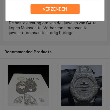
VERZENDEN
De beste ervaring om van de Juwelen van GA te
kopen Moissanite. Verbazende moissanite
juwelen, moissanite aardig horloge
Recommended Products
Huis
Producten
Ongeveer ons